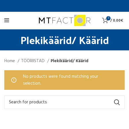
0
/
0.00
€
Plekikäärid/ Käärid
Home
TÖÖRIISTAD
Plekikäärid/ Käärid
No products were found matching your
selection.