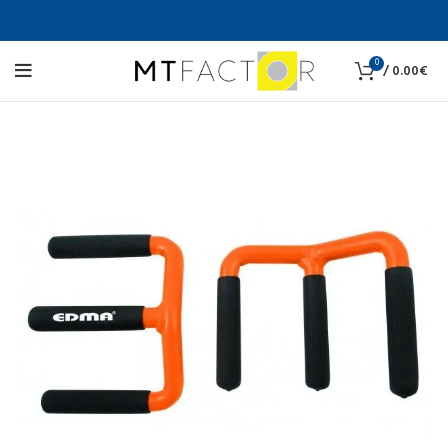
0
/
0.00
€