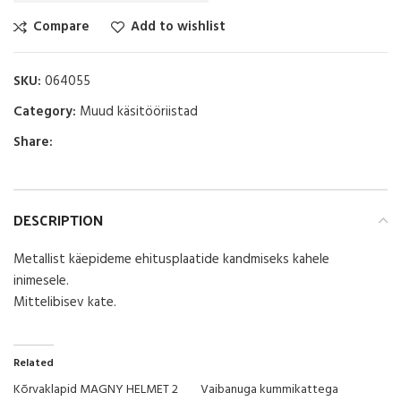
Compare
Add to wishlist
SKU:
064055
Category:
Muud käsitööriistad
Share:
DESCRIPTION
Metallist käepideme ehitusplaatide kandmiseks kahele
inimesele.
Mittelibisev kate.
Related
Kõrvaklapid MAGNY HELMET 2
Vaibanuga kummikattega