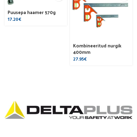
Puusepa haamer 570g
17.20
€
Kombineeritud nurgik
400mm
27.95
€