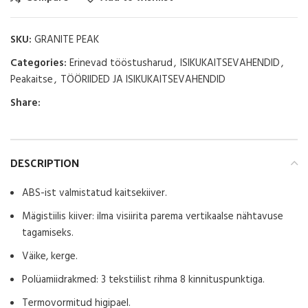
SKU:
GRANITE PEAK
Categories:
Erinevad tööstusharud
,
ISIKUKAITSEVAHENDID
,
Peakaitse
,
TÖÖRIIDED JA ISIKUKAITSEVAHENDID
Share:
DESCRIPTION
ABS-ist valmistatud kaitsekiiver.
Mägistiilis kiiver: ilma visiirita parema vertikaalse nähtavuse
tagamiseks.
Väike, kerge.
Polüamiidrakmed: 3 tekstiilist rihma 8 kinnituspunktiga.
Termovormitud higipael.