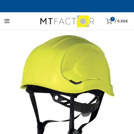
0
/
0.00
€