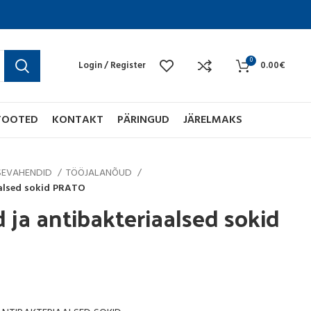
0
Login / Register
0.00
€
TOOTED
KONTAKT
PÄRINGUD
JÄRELMAKS
TSEVAHENDID
TÖÖJALANÕUD
aalsed sokid PRATO
d ja antibakteriaalsed sokid