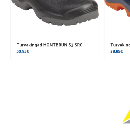
Turvakingad MONTBRUN S3 SRC
Turvaking
50.85
€
38.85
€