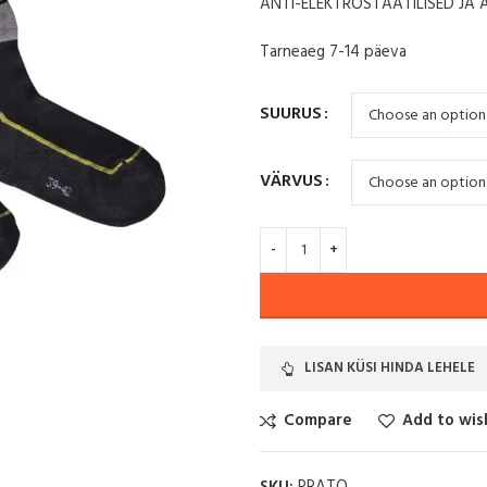
ANTI-ELEKTROSTAATILISED JA 
was:
is:
15.60€.
13.80€.
Tarneaeg 7-14 päeva
SUURUS
VÄRVUS
LISAN KÜSI HINDA LEHELE
Compare
Add to wish