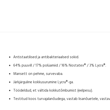
Antistaatilised ja antibakteriaalsed sokid.
64% puuvill / 17% polüamiid / 16% Nostatex® / 3% Lycra®.
Mansett on pehme, survevaba.
Järkjärguline kokkusurumine Lycra®-ga.
Töödeldud, et vältida kokkutõmbumist (eelpesu).
Testitud koos turvajalanõudega, vastab lisanõuetele, vasta