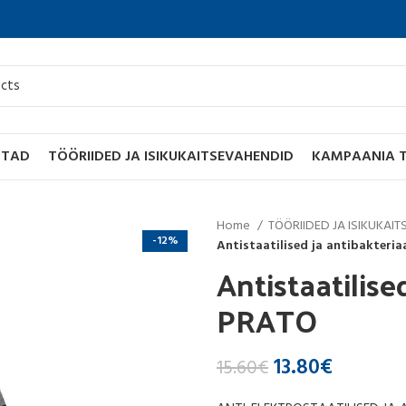
STAD
TÖÖRIIDED JA ISIKUKAITSEVAHENDID
KAMPAANIA 
Home
TÖÖRIIDED JA ISIKUKAI
-12%
Antistaatilised ja antibakteri
Antistaatilise
PRATO
Original
Current
13.80
€
15.60
€
price
price