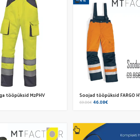
-34%
ega tööpüksid M2PHV
Soojad tööpüksid FARGO H
Original
Current
46.08
€
69.86
€
price
price
was:
is:
69.86€.
46.08€.