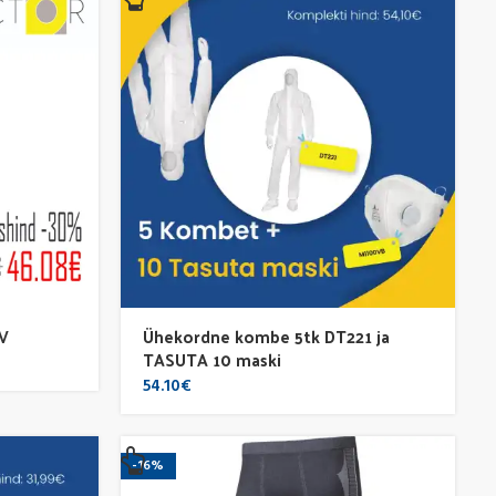
V
Ühekordne kombe 5tk DT221 ja
TASUTA 10 maski
54.10
€
-16%