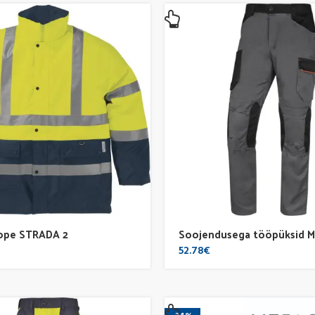
89.00€.
75.65€.
ope STRADA 2
Soojendusega tööpüksid 
52.78
€