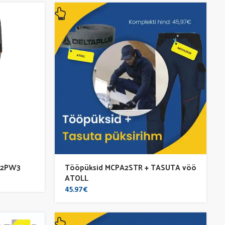
82.00€.
69.70€.
M2PW3
Tööpüksid MCPA2STR + TASUTA vöö
ATOLL
45.97
€