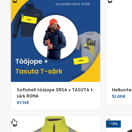
Softshell tööjope ORSA + TASUTA t-
Helkurit
särk ROMA
52.60
€
61.13
€
-30%