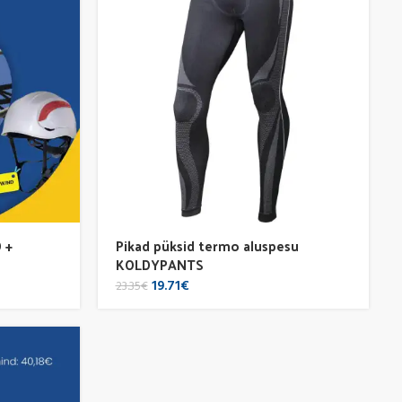
 +
Pikad püksid termo aluspesu
KOLDYPANTS
Original
Current
19.71
€
23.35
€
price
price
was:
is:
23.35€.
19.71€.