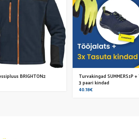
dressipluus BRIGHTON2
Turvakingad SUMMERS1P +
3 paari kindad
40.18
€