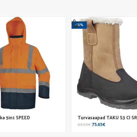
-15%
ka 5in1 SPEED
Turvasaapad TAKU S3 CI S
Original
Current
75.65
€
89.00
€
price
price
was:
is: