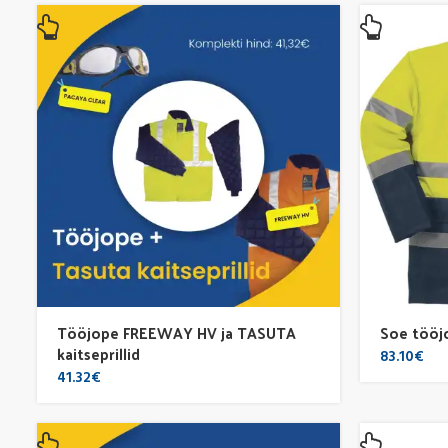
Tööjope FREEWAY HV ja TASUTA
Soe tööj
kaitseprillid
83.10
€
41.32
€