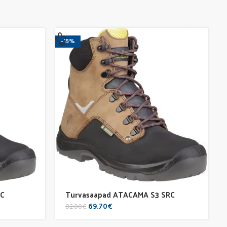
-15%
RC
Turvasaapad ATACAMA S3 SRC
Original
Current
69.70
€
82.00
€
price
price
was:
is: