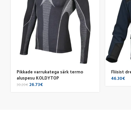
Pikkade varrukatega särk termo
Fliisist 
aluspesu KOLDYTOP
46.30
€
Original
Current
26.73
€
30.20
€
price
price
was:
is:
30.20€.
26.73€.