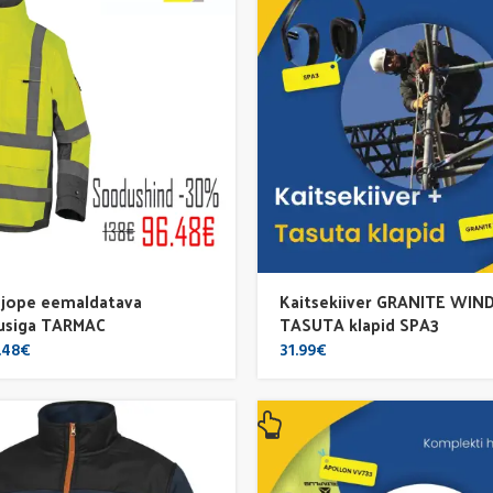
öjope eemaldatava
Kaitsekiiver GRANITE WIND
uusiga TARMAC
TASUTA klapid SPA3
ginal
Current
.48
€
31.99
€
ce
price
s:
is:
.00€.
96.48€.