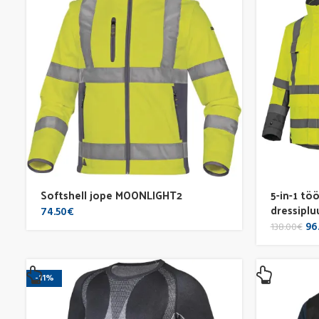
Softshell jope MOONLIGHT2
5-in-1 tö
dressipl
74.50
€
Ori
96
138.00
€
pri
wa
138
-11%