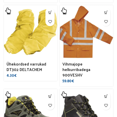
Ühekordsed varrukad
Vihmajope
DT302 DELTACHEM
helkurribadega
900VESHV
4.30
€
59.80
€