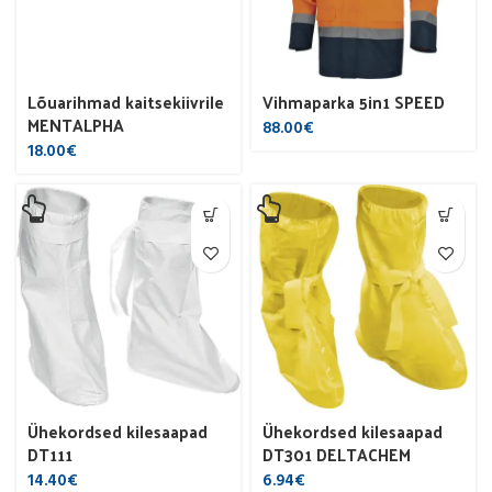
Lõuarihmad kaitsekiivrile
Vihmaparka 5in1 SPEED
MENTALPHA
88.00
€
18.00
€
Ühekordsed kilesaapad
Ühekordsed kilesaapad
DT111
DT301 DELTACHEM
14.40
€
6.94
€