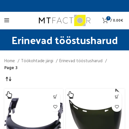
0
/
0.00
€
Erinevad tööstusharud
Home
Töökohtade järgi
Erinevad tööstusharud
Page 3