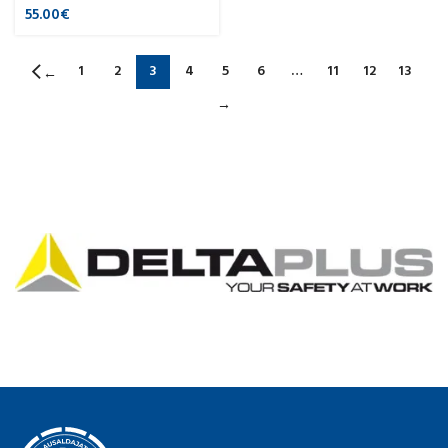
55.00
€
1
2
3
4
5
6
…
11
12
13
←
→